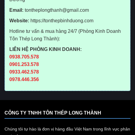
Email:
tontheplongthanh@gmail.com
Website:
https://tonthepbinhduong.com
Hotline tư vấn & mua hàng 24/7 (Phòng Kinh Doanh
Tôn Thép Long Thành):
LIÊN HỆ PHÒNG KINH DOANH:
0938.705.578
0901.253.578
0933.462.578
0978.446.356
CÔNG TY TNHH TÔN THÉP LONG THÀNH
Chúng tôi tự hào là đơn vị hàng đầu Việt Nam trong lĩnh vực phân