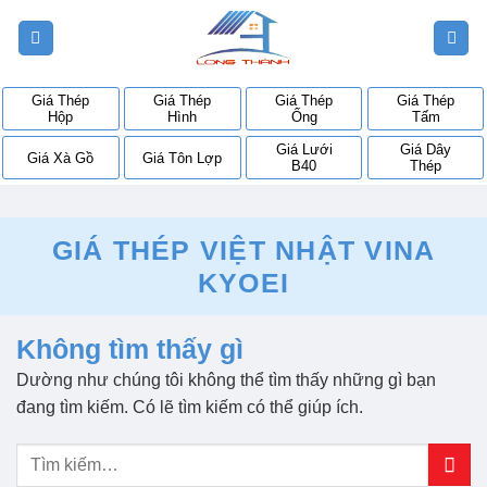
Bỏ
qua
nội
dung
Giá Thép
Giá Thép
Giá Thép
Giá Thép
Hộp
Hình
Ống
Tấm
Giá Lưới
Giá Dây
Giá Xà Gồ
Giá Tôn Lợp
B40
Thép
GIÁ THÉP VIỆT NHẬT VINA
KYOEI
Không tìm thấy gì
Dường như chúng tôi không thể tìm thấy những gì bạn
đang tìm kiếm. Có lẽ tìm kiếm có thể giúp ích.