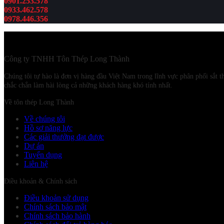
0901.253.578
0933.462.578
0978.446.356
Công ty TNHH Tôn Thép Long Thành
Chúng tôi tự hào là đơn vị hàng đầu Việt Nam trong lĩnh vực phân phối sắt
chắc chắn làm hài lòng cả những khách hàng khó tính nhất.
Về tôn thép Long Thành
Về chúng tôi
Hồ sơ năng lực
Các giải thưởng đạt được
Dự án
Tuyển dụng
Liên hệ
Điều khoản & Chính sách
Điều khoản sử dụng
Chính sách bảo mật
Chính sách bảo hành