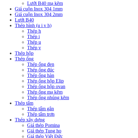
Lưới B40 mạ kẽm
Giá cuộn Inox 304 1mm
Giá cuộn Inox 304 2mm
Lưới B40
Thép hình (u i v h)
Thép h
Thép i
Thép u
Thép v
Thép hộp
Thép ống
Thép ống đen
Thép ống đúc
Thép ống hàn
Thép ống hộp Elip
Thép ống hộp ovan
Thép ống mạ kẽm
Thép ống nhúng kẽm
Thép tấm
Thép tấm gân
Thép tấm trơn
Thép xây dựng
Giá thép Pomina
Giá thép Tung ho
Giá thép Việt Đức