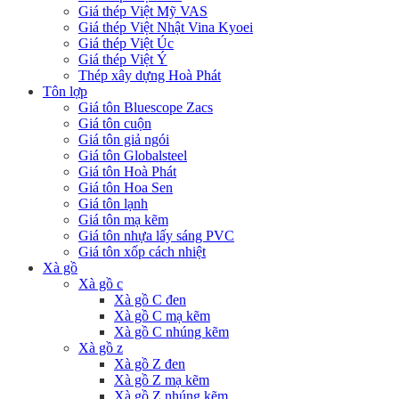
Giá thép Việt Mỹ VAS
Giá thép Việt Nhật Vina Kyoei
Giá thép Việt Úc
Giá thép Việt Ý
Thép xây dựng Hoà Phát
Tôn lợp
Giá tôn Bluescope Zacs
Giá tôn cuộn
Giá tôn giả ngói
Giá tôn Globalsteel
Giá tôn Hoà Phát
Giá tôn Hoa Sen
Giá tôn lạnh
Giá tôn mạ kẽm
Giá tôn nhựa lấy sáng PVC
Giá tôn xốp cách nhiệt
Xà gồ
Xà gồ c
Xà gồ C đen
Xà gồ C mạ kẽm
Xà gồ C nhúng kẽm
Xà gồ z
Xà gồ Z đen
Xà gồ Z mạ kẽm
Xà gồ Z nhúng kẽm