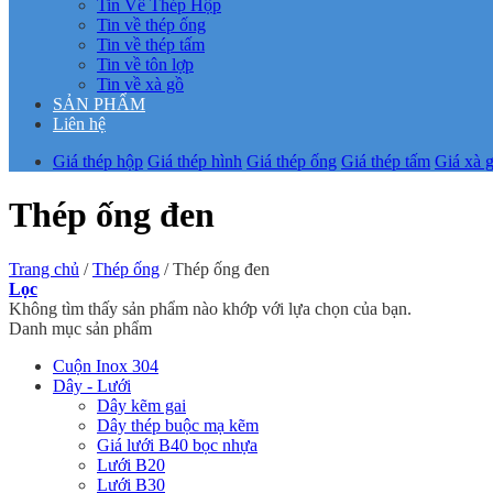
Tin Về Thép Hộp
Tin về thép ống
Tin về thép tấm
Tin về tôn lợp
Tin về xà gồ
SẢN PHẨM
Liên hệ
Giá thép hộp
Giá thép hình
Giá thép ống
Giá thép tấm
Giá xà 
Thép ống đen
Trang chủ
/
Thép ống
/
Thép ống đen
Lọc
Không tìm thấy sản phẩm nào khớp với lựa chọn của bạn.
Danh mục sản phẩm
Cuộn Inox 304
Dây - Lưới
Dây kẽm gai
Dây thép buộc mạ kẽm
Giá lưới B40 bọc nhựa
Lưới B20
Lưới B30