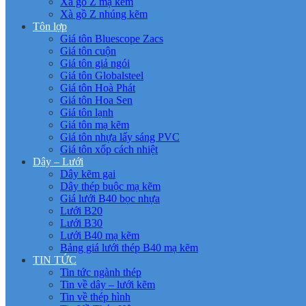
Xà gồ Z mạ kẽm
Xà gồ Z nhúng kẽm
Tôn lợp
Giá tôn Bluescope Zacs
Giá tôn cuộn
Giá tôn giả ngói
Giá tôn Globalsteel
Giá tôn Hoà Phát
Giá tôn Hoa Sen
Giá tôn lạnh
Giá tôn mạ kẽm
Giá tôn nhựa lấy sáng PVC
Giá tôn xốp cách nhiệt
Dây – Lưới
Dây kẽm gai
Dây thép buộc mạ kẽm
Giá lưới B40 bọc nhựa
Lưới B20
Lưới B30
Lưới B40 mạ kẽm
Bảng giá lưới thép B40 mạ kẽm
TIN TỨC
Tin tức ngành thép
Tin về dây – lưới kẽm
Tin về thép hình