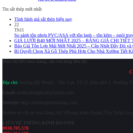
Tin sắt thép mới nhất
Tình hình giá sắt thép hiện nay
22
Th11
So sánh tôn nhựa PVC/ASA với tôn lạnh – tôn kẽm – ngói tru
GIÁ LƯỚI B40 MỚI NHẤT 2025 – BẢNG GIÁ CHI TI
Báo Giá Tôn Lợp Mái Mới Nhất 2025 – Cập Nhật Đầy Đủ và C
Bí Quyết Chọn Xà Gồ Thép Phù Hợp Cho Nhà Xưởng Tiết Ki
Mọi chi tiết mua hàng, xin vui lòng liên hệ:
C
Địa chỉ:
Đường Mỹ Phước - Tân Vạn, Tổ 12, Khu phố 1, Phường Tâ
Email:
tontheplongthanh@gmail.com
Website:
https://tonthepbinhduong.com
Hotline tư vấn & mua hàng 24/7 (Phòng Kinh Doanh Tôn Thép Lon
LIÊN HỆ PHÒNG KINH DOANH:
0938.705.578