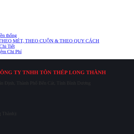
yền thống
ẾT THEO MÉT, THEO CUỘN & THEO QUY CÁCH
hi Tiết
ệm Chi Phí
ÔNG TY TNHH TÔN THÉP LONG THÀNH
n Định, Thành Phố Bến Cát, Tỉnh Bình Dương
g Thành):