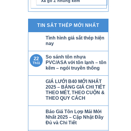
Xà gồ Z nhúng kẽm
TIN SẮT THÉP MỚI NHẤT
Tình hình giá sắt thép hiện
nay
So sánh tôn nhựa
22
PVC/ASA với tôn lạnh – tôn
Th11
kẽm – ngói truyền thống
GIÁ LƯỚI B40 MỚI NHẤT
2025 – BẢNG GIÁ CHI TIẾT
THEO MÉT, THEO CUỘN &
THEO QUY CÁCH
Báo Giá Tôn Lợp Mái Mới
Nhất 2025 – Cập Nhật Đầy
Đủ và Chi Tiết