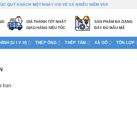
ÚC QUÝ KHÁCH MỘT NGÀY VUI VẺ VÀ NHIỀU NIỀM VUI!
NG
GIÁ THÀNH TỐT NHẤT
SẢN PHẨM ĐA DẠNG
GIAO HÀNG SIÊU TỐC
ĐẦY ĐỦ MẪU MÃ
ÌNH (U I V H)
THÉP ỐNG
THÉP TẤM
XÀ GỒ
TÔN LỢP
N
a bạn.