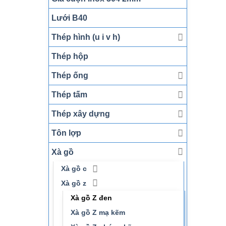
Lưới B40
Thép hình (u i v h)
Thép hộp
Thép ống
Thép tấm
Thép xây dựng
Tôn lợp
Xà gồ
Xà gồ c
Xà gồ z
Xà gồ Z đen
Xà gồ Z mạ kẽm