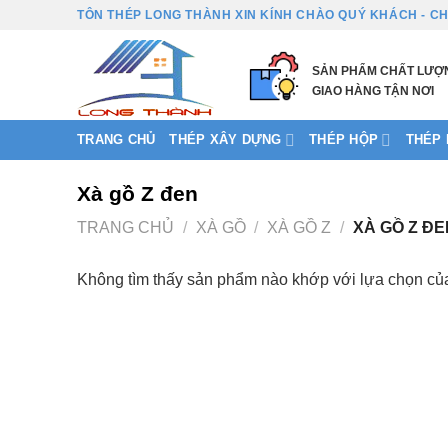
Bỏ
TÔN THÉP LONG THÀNH XIN KÍNH CHÀO QUÝ KHÁCH - CH
qua
nội
SẢN PHẨM CHẤT LƯỢ
dung
GIAO HÀNG TẬN NƠI
TRANG CHỦ
THÉP XÂY DỰNG
THÉP HỘP
THÉP H
Xà gồ Z đen
TRANG CHỦ
/
XÀ GỒ
/
XÀ GỒ Z
/
XÀ GỒ Z ĐE
Không tìm thấy sản phẩm nào khớp với lựa chọn củ