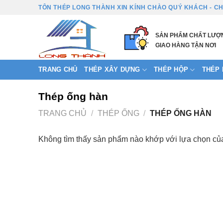
Bỏ
TÔN THÉP LONG THÀNH XIN KÍNH CHÀO QUÝ KHÁCH - CH
qua
nội
SẢN PHẨM CHẤT LƯỢ
dung
GIAO HÀNG TẬN NƠI
TRANG CHỦ
THÉP XÂY DỰNG
THÉP HỘP
THÉP H
Thép ống hàn
TRANG CHỦ
/
THÉP ỐNG
/
THÉP ỐNG HÀN
Không tìm thấy sản phẩm nào khớp với lựa chọn củ