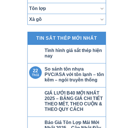
Tôn lợp
Xà gồ
TIN SẮT THÉP MỚI NHẤT
Tình hình giá sắt thép hiện
nay
So sánh tôn nhựa
22
PVC/ASA với tôn lạnh – tôn
Th11
kẽm – ngói truyền thống
GIÁ LƯỚI B40 MỚI NHẤT
2025 – BẢNG GIÁ CHI TIẾT
THEO MÉT, THEO CUỘN &
THEO QUY CÁCH
Báo Giá Tôn Lợp Mái Mới
Nhất 2025 – Cập Nhật Đầy