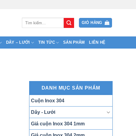
Tìm
GIỎ HÀNG
kiếm:
DÂY – LƯỚI
TIN TỨC
SẢN PHẨM
LIÊN HỆ
DANH MỤC SẢN PHẨM
Cuộn Inox 304
Dây - Lưới
Giá cuộn Inox 304 1mm
Giá cuộn Inox 304 2mm