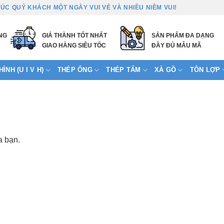
ÚC QUÝ KHÁCH MỘT NGÀY VUI VẺ VÀ NHIỀU NIỀM VUI!
NG
GIÁ THÀNH TỐT NHẤT
SẢN PHẨM ĐA DẠNG
GIAO HÀNG SIÊU TỐC
ĐẦY ĐỦ MẪU MÃ
ÌNH (U I V H)
THÉP ỐNG
THÉP TẤM
XÀ GỒ
TÔN LỢP
a bạn.