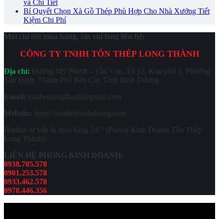
và Chi Tiết
Bí Quyết Chọn Xà Gồ Thép Phù Hợp Cho Nhà Xưởng Tiết
Kiệm Chi Phí
Mọi chi tiết mua hàng, xin vui lòng liên hệ:
CÔNG TY TNHH TÔN THÉP LONG THÀNH
Địa chỉ:
Đường Mỹ Phước - Tân Vạn, Tổ 12, Khu phố 1, Phường
Tân Định, Thành Phố Bến Cát, Tỉnh Bình Dương
Email:
tontheplongthanh@gmail.com
Website:
https://tonthepbinhduong.com
Hotline tư vấn & mua hàng 24/7 (Phòng Kinh Doanh Tôn Thép
Long Thành):
LIÊN HỆ PHÒNG KINH DOANH:
0938.705.578
0901.253.578
0933.462.578
0978.446.356