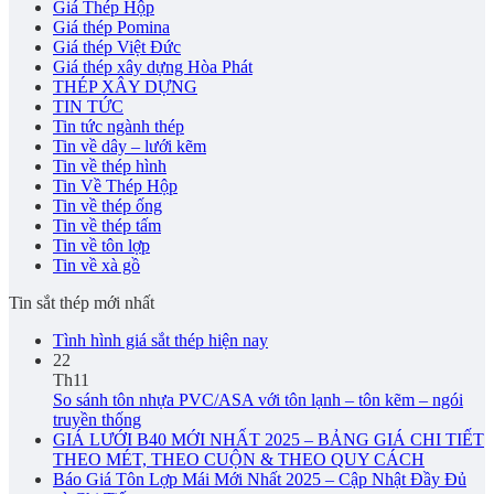
Giá Thép Hộp
Giá thép Pomina
Giá thép Việt Đức
Giá thép xây dựng Hòa Phát
THÉP XÂY DỰNG
TIN TỨC
Tin tức ngành thép
Tin về dây – lưới kẽm
Tin về thép hình
Tin Về Thép Hộp
Tin về thép ống
Tin về thép tấm
Tin về tôn lợp
Tin về xà gồ
Tin sắt thép mới nhất
Tình hình giá sắt thép hiện nay
22
Th11
So sánh tôn nhựa PVC/ASA với tôn lạnh – tôn kẽm – ngói
truyền thống
GIÁ LƯỚI B40 MỚI NHẤT 2025 – BẢNG GIÁ CHI TIẾT
THEO MÉT, THEO CUỘN & THEO QUY CÁCH
Báo Giá Tôn Lợp Mái Mới Nhất 2025 – Cập Nhật Đầy Đủ