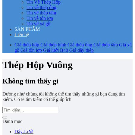
Tin Về Thép Hộp
Tin về thép ống
Tin về thép tấm
Tin về tôn lợp
Tin về xà gồ
SẢN PHẨM
Liên hệ
Giá thép hộp
Giá thép hình
Giá thép ống
Giá thép tấm
Giá xà
gồ
Giá tôn lợp
Giá lưới B40
Giá dây thép
Thép Hộp Vuông
Không tìm thấy gì
Dường như chúng tôi không thể tìm thấy những gì bạn đang tìm
kiếm. Có lẽ tìm kiếm có thể giúp ích.
Danh mục
Dây-Lưới