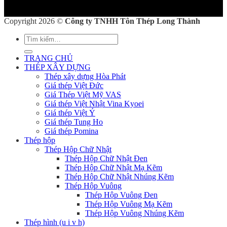
Copyright 2026 ©
Công ty TNHH Tôn Thép Long Thành
Tìm
kiếm:
TRANG CHỦ
THÉP XÂY DỰNG
Thép xây dựng Hòa Phát
Giá thép Việt Đức
Giá Thép Việt Mỹ VAS
Giá thép Việt Nhật Vina Kyoei
Giá thép Việt Ý
Giá thép Tung Ho
Giá thép Pomina
Thép hộp
Thép Hộp Chữ Nhật
Thép Hộp Chữ Nhật Đen
Thép Hộp Chữ Nhật Mạ Kẽm
Thép Hộp Chữ Nhật Nhúng Kẽm
Thép Hộp Vuông
Thép Hộp Vuông Đen
Thép Hộp Vuông Mạ Kẽm
Thép Hộp Vuông Nhúng Kẽm
Thép hình (u i v h)