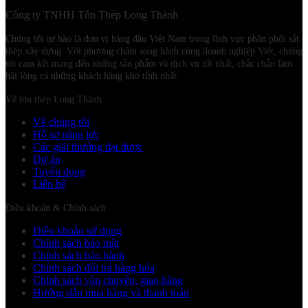
Công ty TNHH Tôn Thép Long Thành
Chúng tôi tự hào là đơn vị hàng đầu Việt Nam trong lĩnh vực phân phối sắt
thép xây dựng. Với phương châm song hành cùng doanh nghiệp Việt, chúng
tôi cam kết mang đến những sản phẩm và dịch vụ tốt nhất, chắc chắn làm
hài lòng cả những khách hàng khó tính nhất.
Về tôn thép Long Thành
Về chúng tôi
Hồ sơ năng lực
Các giải thưởng đạt được
Dự án
Tuyển dụng
Liên hệ
Điều khoản & Chính sách
Điều khoản sử dụng
Chính sách bảo mật
Chính sách bảo hành
Chính sách đổi trả hàng hóa
Chính sách vận chuyển, giao hàng
Hướng dẫn mua hàng và thanh toán