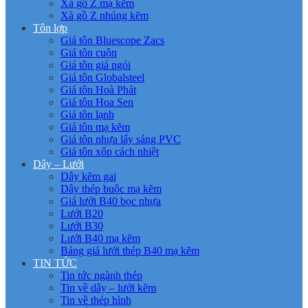
Xà gồ Z mạ kẽm
Xà gồ Z nhúng kẽm
Tôn lợp
Giá tôn Bluescope Zacs
Giá tôn cuộn
Giá tôn giả ngói
Giá tôn Globalsteel
Giá tôn Hoà Phát
Giá tôn Hoa Sen
Giá tôn lạnh
Giá tôn mạ kẽm
Giá tôn nhựa lấy sáng PVC
Giá tôn xốp cách nhiệt
Dây – Lưới
Dây kẽm gai
Dây thép buộc mạ kẽm
Giá lưới B40 bọc nhựa
Lưới B20
Lưới B30
Lưới B40 mạ kẽm
Bảng giá lưới thép B40 mạ kẽm
TIN TỨC
Tin tức ngành thép
Tin về dây – lưới kẽm
Tin về thép hình