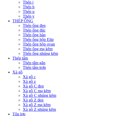
Thép i
Thép h
Thép u
Thép v
THÉP ỐNG
Thép ống đen
Thép ống đúc
Thép ống hàn
Thép ống hộp Elip
Thép ống hộp ovan
Thép ống mạ kẽm
Thép ống nhúng kẽm
Thép tấm
Thép tấm gân
Thép tấm trơn
Xà gồ
Xà gồ c
Xà gồ z
Xà gồ C đen
Xà gồ C mạ kẽm
Xà gồ C nhúng kẽm
Xà gồ Z đen
Xà gồ Z mạ kẽm
Xà gồ Z nhúng kẽm
Tôn lợp