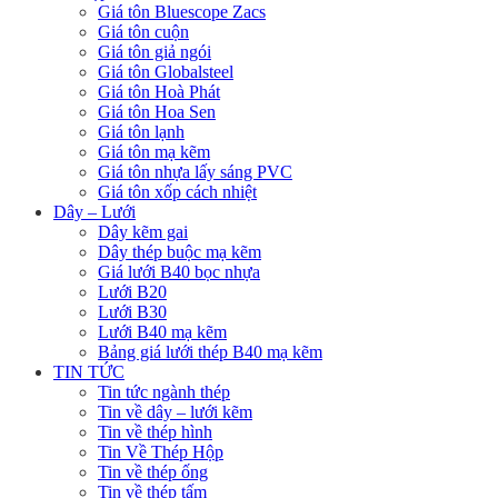
Giá tôn Bluescope Zacs
Giá tôn cuộn
Giá tôn giả ngói
Giá tôn Globalsteel
Giá tôn Hoà Phát
Giá tôn Hoa Sen
Giá tôn lạnh
Giá tôn mạ kẽm
Giá tôn nhựa lấy sáng PVC
Giá tôn xốp cách nhiệt
Dây – Lưới
Dây kẽm gai
Dây thép buộc mạ kẽm
Giá lưới B40 bọc nhựa
Lưới B20
Lưới B30
Lưới B40 mạ kẽm
Bảng giá lưới thép B40 mạ kẽm
TIN TỨC
Tin tức ngành thép
Tin về dây – lưới kẽm
Tin về thép hình
Tin Về Thép Hộp
Tin về thép ống
Tin về thép tấm