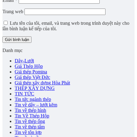
Email
*
Trang web
Lưu tên của tôi, email, và trang web trong trình duyệt này cho
lần bình luận kế tiếp của tôi.
Danh mục
Dây-Lưới
Giá Thép Hộp
Giá thép Pomina
Giá thép Việt Đức
Giá thép xây dựng Hòa Phát
THÉP XÂY DỰNG
TIN TỨC
Tin tức ngành thép
Tin về dây – lưới kẽm
Tin về thép hình
Tin Về Thép Hộp
Tin về thép ống
Tin về thép tấm
Tin về tôn lợp