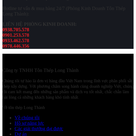
Hotline tư vấn & mua hàng 24/7 (Phòng Kinh Doanh Tôn Thép
Long Thành):
LIÊN HỆ PHÒNG KINH DOANH:
0938.705.578
0901.253.578
0933.462.578
0978.446.356
Công ty TNHH Tôn Thép Long Thành
Chúng tôi tự hào là đơn vị hàng đầu Việt Nam trong lĩnh vực phân phối sắt
thép xây dựng. Với phương châm song hành cùng doanh nghiệp Việt, chúng
tôi cam kết mang đến những sản phẩm và dịch vụ tốt nhất, chắc chắn làm
hài lòng cả những khách hàng khó tính nhất.
Về tôn thép Long Thành
Về chúng tôi
Hồ sơ năng lực
Các giải thưởng đạt được
Dự án