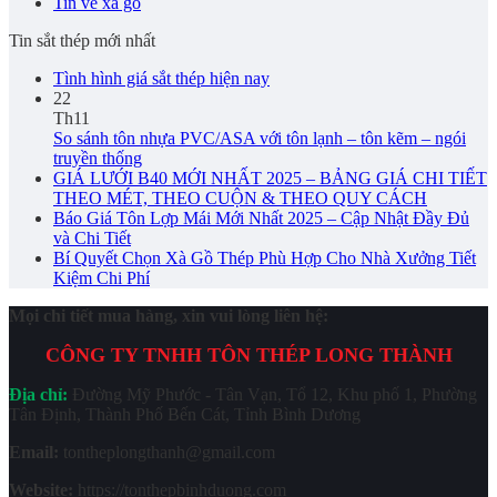
Tin về xà gồ
Tin sắt thép mới nhất
Tình hình giá sắt thép hiện nay
22
Th11
So sánh tôn nhựa PVC/ASA với tôn lạnh – tôn kẽm – ngói
truyền thống
GIÁ LƯỚI B40 MỚI NHẤT 2025 – BẢNG GIÁ CHI TIẾT
THEO MÉT, THEO CUỘN & THEO QUY CÁCH
Báo Giá Tôn Lợp Mái Mới Nhất 2025 – Cập Nhật Đầy Đủ
và Chi Tiết
Bí Quyết Chọn Xà Gồ Thép Phù Hợp Cho Nhà Xưởng Tiết
Kiệm Chi Phí
Mọi chi tiết mua hàng, xin vui lòng liên hệ:
CÔNG TY TNHH TÔN THÉP LONG THÀNH
Địa chỉ:
Đường Mỹ Phước - Tân Vạn, Tổ 12, Khu phố 1, Phường
Tân Định, Thành Phố Bến Cát, Tỉnh Bình Dương
Email:
tontheplongthanh@gmail.com
Website:
https://tonthepbinhduong.com