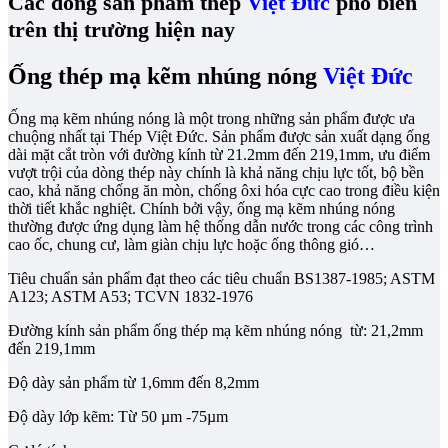
Các dòng sản phẩm thép
Việt Đức
phổ biến
trên thị trường hiện nay
Ống thép mạ kẽm nhúng nóng
Việt Đức
Ống mạ kẽm nhúng nóng là một trong những sản phẩm được ưa
chuộng nhất tại Thép Việt Đức. Sản phẩm được sản xuất dạng ống
dài mặt cắt tròn với đường kính từ 21.2mm đến 219,1mm, ưu điểm
vượt trội của dòng thép này chính là khả năng chịu lực tốt, bộ bền
cao, khả năng chống ăn mòn, chống ôxi hóa cực cao trong điều kiện
thời tiết khắc nghiệt. Chính bởi vậy, ống mạ kẽm nhúng nóng
thường được ứng dụng làm hệ thống dẫn nước trong các công trình
cao ốc, chung cư, làm giàn chịu lực hoặc ống thông gió…
Tiêu chuẩn sản phẩm đạt theo các tiêu chuẩn BS1387-1985; ASTM
A123; ASTM A53; TCVN 1832-1976
Đường kính sản phẩm ống thép mạ kẽm nhúng nóng từ: 21,2mm
đến 219,1mm
Độ dày sản phẩm từ 1,6mm đến 8,2mm
Độ dày lớp kẽm: Từ 50 µm -75µm