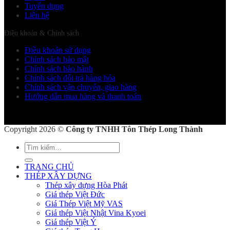
Tuyển dụng
Liên hệ
Điều khoản & Chính sách
Điều khoản sử dụng
Chính sách bảo mật
Chính sách bảo hành
Chính sách đổi trả hàng hóa
Chính sách vận chuyển, giao hàng
Hướng dẫn mua hàng và thanh toán
Copyright 2026 ©
Công ty TNHH Tôn Thép Long Thành
Tìm
kiếm:
TRANG CHỦ
THÉP XÂY DỰNG
Thép xây dựng Hòa Phát
Giá thép Việt Đức
Giá Thép Việt Mỹ VAS
Giá thép Việt Nhật Vina Kyoei
Giá thép Việt Ý