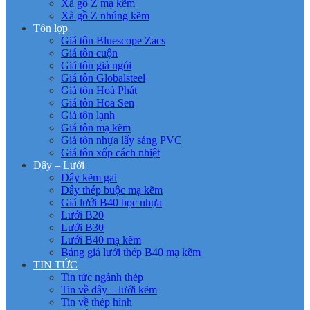
Xà gồ Z mạ kẽm
Xà gồ Z nhúng kẽm
Tôn lợp
Giá tôn Bluescope Zacs
Giá tôn cuộn
Giá tôn giả ngói
Giá tôn Globalsteel
Giá tôn Hoà Phát
Giá tôn Hoa Sen
Giá tôn lạnh
Giá tôn mạ kẽm
Giá tôn nhựa lấy sáng PVC
Giá tôn xốp cách nhiệt
Dây – Lưới
Dây kẽm gai
Dây thép buộc mạ kẽm
Giá lưới B40 bọc nhựa
Lưới B20
Lưới B30
Lưới B40 mạ kẽm
Bảng giá lưới thép B40 mạ kẽm
TIN TỨC
Tin tức ngành thép
Tin về dây – lưới kẽm
Tin về thép hình