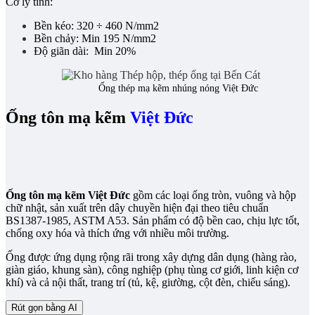
Cơ lý tính:
Bền kéo: 320 ÷ 460 N/mm2
Bền chảy: Min 195 N/mm2
Độ giãn dài: Min 20%
Ống thép mạ kẽm nhúng nóng Việt Đức
Ống tôn mạ kẽm
Việt Đức
Ống tôn mạ kẽm Việt Đức
gồm các loại ống tròn, vuông và hộp
chữ nhật, sản xuất trên dây chuyền hiện đại theo tiêu chuẩn
BS1387-1985, ASTM A53. Sản phẩm có độ bền cao, chịu lực tốt,
chống oxy hóa và thích ứng với nhiều môi trường.
Ống được ứng dụng rộng rãi trong xây dựng dân dụng (hàng rào,
giàn giáo, khung sàn), công nghiệp (phụ tùng cơ giới, linh kiện cơ
khí) và cả nội thất, trang trí (tủ, kệ, giường, cột đèn, chiếu sáng).
Rút gọn bằng AI