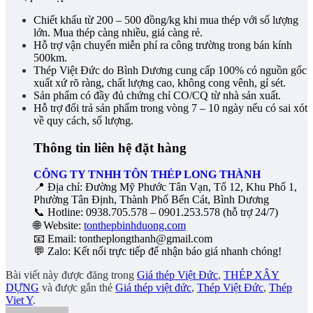
Chiết khấu từ 200 – 500 đồng/kg khi mua thép với số lượng
lớn. Mua thép càng nhiều, giá càng rẻ.
Hỗ trợ vận chuyển miễn phí ra công trường trong bán kính
500km.
Thép Việt Đức do Bình Dương cung cấp 100% có nguồn gốc
xuất xứ rõ ràng, chất lượng cao, không cong vênh, gỉ sét.
Sản phẩm có đầy đủ chứng chỉ CO/CQ từ nhà sản xuất.
Hỗ trợ đổi trả sản phẩm trong vòng 7 – 10 ngày nếu có sai xót
về quy cách, số lượng.
Thông tin liên hệ đặt hàng
CÔNG TY TNHH TÔN THÉP LONG THÀNH
📍 Địa chỉ: Đường Mỹ Phước Tân Vạn, Tổ 12, Khu Phố 1,
Phường Tân Định, Thành Phố Bến Cát, Bình Dương
📞 Hotline: 0938.705.578 – 0901.253.578 (hỗ trợ 24/7)
🌐 Website:
tonthepbinhduong.com
📧 Email: ton
theplongthanh@gmail.com
💬 Zalo: Kết nối trực tiếp để nhận báo giá nhanh chóng!
Bài viết này được đăng trong
Giá thép Việt Đức
,
THÉP XÂY
DỰNG
và được gắn thẻ
Giá thép việt đức
,
Thép Việt Đức
,
Thép
Viet Y
.