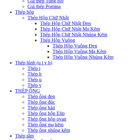
Giá thép Tung Ho
Giá thép Pomina
Thép hộp
Thép Hộp Chữ Nhật
Thép Hộp Chữ Nhật Đen
Thép Hộp Chữ Nhật Mạ Kẽm
Thép Hộp Chữ Nhật Nhúng Kẽm
Thép Hộp Vuông
Thép Hộp Vuông Đen
Thép Hộp Vuông Mạ Kẽm
Thép Hộp Vuông Nhúng Kẽm
Thép hình (u i v h)
Thép i
Thép h
Thép u
Thép v
THÉP ỐNG
Thép ống đen
Thép ống đúc
Thép ống hàn
Thép ống hộp Elip
Thép ống hộp ovan
Thép ống mạ kẽm
Thép ống nhúng kẽm
Thép tấm