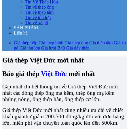
Tin Về Thép Hộp
Tin về thép ống
Tin về thép tấm
Tin về tôn lợp
Tin về xà gồ
SẢN PHẨM
Liên hệ
Giá thép hộp
Giá thép hình
Giá thép ống
Giá thép tấm
Giá xà
gồ
Giá tôn lợp
Giá lưới B40
Giá dây thép
Giá thép Việt Đức mới nhất
Báo giá thép
Việt Đức
mới nhất
Cập nhật chi tiêt thông tin về Giá thép Việt Đức mới
nhất các dòng thép ống mạ kẽm, thép ống mạ kẽm
nhúng nóng, ống thép hàn, ống thép cỡ lớn.
Giá thép Việt Đức mới nhất cùng nhiều ưu đãi về chiết
khấu giá như giảm 200-500 đồng/kg đối với đơn hàng
lớn, miễn phí vận chuyển toàn quốc lên đến 500km.