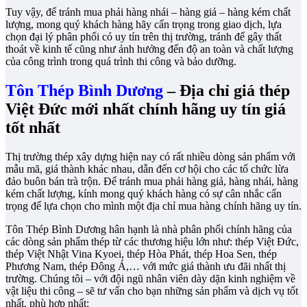
Tuy vậy, để tránh mua phải hàng nhái – hàng giả – hàng kém chất
lượng, mong quý khách hàng hãy cẩn trọng trong giao dịch, lựa
chọn đại lý phân phối có uy tín trên thị trường, tránh để gây thất
thoát về kinh tế cũng như ảnh hưởng đến độ an toàn và chất lượng
của công trình trong quá trình thi công và bảo dưỡng.
Tôn Thép Bình Dương
– Địa chỉ giá thép
Việt Đức mới nhất chính hãng uy tín giá
tốt nhất
Thị trường thép xây dựng hiện nay có rất nhiều dòng sản phẩm với
mẫu mã, giá thành khác nhau, dẫn đến cơ hội cho các tổ chức lừa
đảo buôn bán trà trộn. Để tránh mua phải hàng giả, hàng nhái, hàng
kém chất lượng, kính mong quý khách hàng có sự cân nhắc cẩn
trọng để lựa chọn cho mình một địa chỉ mua hàng chính hãng uy tín.
Tôn Thép Bình Dương hân hạnh là nhà phân phối chính hãng của
các dòng sản phẩm thép từ các thương hiệu lớn như: thép Việt Đức,
thép Việt Nhật Vina Kyoei, thép Hòa Phát, thép Hoa Sen, thép
Phương Nam, thép Đông Á,… với mức giá thành ưu đãi nhất thị
trường. Chúng tôi – với đội ngũ nhân viên dày dặn kinh nghiệm về
vật liệu thi công – sẽ tư vấn cho bạn những sản phẩm và dịch vụ tốt
nhất, phù hợp nhất: