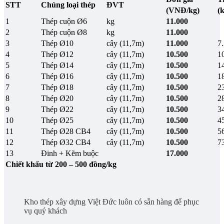
STT
Chủng loại thép
ĐVT
(VNĐ/kg)
(
1
Thép cuộn Ø6
kg
11.000
2
Thép cuộn Ø8
kg
11.000
3
Thép Ø10
cây (11,7m)
11.000
7
4
Thép Ø12
cây (11,7m)
10.500
1
5
Thép Ø14
cây (11,7m)
10.500
1
6
Thép Ø16
cây (11,7m)
10.500
1
7
Thép Ø18
cây (11,7m)
10.500
2
8
Thép Ø20
cây (11,7m)
10.500
2
9
Thép Ø22
cây (11,7m)
10.500
3
10
Thép Ø25
cây (11,7m)
10.500
4
11
Thép Ø28 CB4
cây (11,7m)
10.500
5
12
Thép Ø32 CB4
cây (11,7m)
10.500
7
13
Đinh + Kẽm buộc
17.000
Chiết khấu từ 200 – 500 đồng/kg
Kho thép xây dựng Việt Đức luôn có sẵn hàng để phục
vụ quý khách