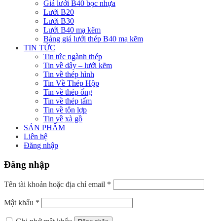
Giá lưới B40 bọc nhựa
Lưới B20
Lưới B30
Lưới B40 mạ kẽm
Bảng giá lưới thép B40 mạ kẽm
TIN TỨC
Tin tức ngành thép
Tin về dây – lưới kẽm
Tin về thép hình
Tin Về Thép Hộp
Tin về thép ống
Tin về thép tấm
Tin về tôn lợp
Tin về xà gồ
SẢN PHẨM
Liên hệ
Đăng nhập
Đăng nhập
Bắt
Tên tài khoản hoặc địa chỉ email
*
buộc
Bắt
Mật khẩu
*
buộc