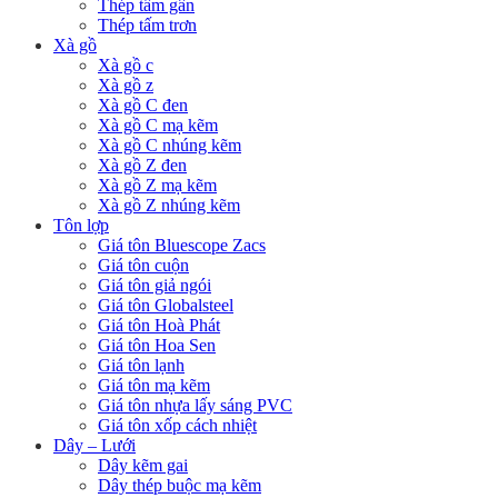
Thép tấm gân
Thép tấm trơn
Xà gồ
Xà gồ c
Xà gồ z
Xà gồ C đen
Xà gồ C mạ kẽm
Xà gồ C nhúng kẽm
Xà gồ Z đen
Xà gồ Z mạ kẽm
Xà gồ Z nhúng kẽm
Tôn lợp
Giá tôn Bluescope Zacs
Giá tôn cuộn
Giá tôn giả ngói
Giá tôn Globalsteel
Giá tôn Hoà Phát
Giá tôn Hoa Sen
Giá tôn lạnh
Giá tôn mạ kẽm
Giá tôn nhựa lấy sáng PVC
Giá tôn xốp cách nhiệt
Dây – Lưới
Dây kẽm gai
Dây thép buộc mạ kẽm