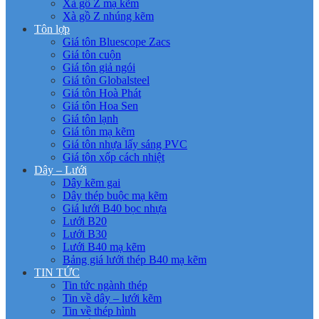
Xà gồ Z mạ kẽm
Xà gồ Z nhúng kẽm
Tôn lợp
Giá tôn Bluescope Zacs
Giá tôn cuộn
Giá tôn giả ngói
Giá tôn Globalsteel
Giá tôn Hoà Phát
Giá tôn Hoa Sen
Giá tôn lạnh
Giá tôn mạ kẽm
Giá tôn nhựa lấy sáng PVC
Giá tôn xốp cách nhiệt
Dây – Lưới
Dây kẽm gai
Dây thép buộc mạ kẽm
Giá lưới B40 bọc nhựa
Lưới B20
Lưới B30
Lưới B40 mạ kẽm
Bảng giá lưới thép B40 mạ kẽm
TIN TỨC
Tin tức ngành thép
Tin về dây – lưới kẽm
Tin về thép hình