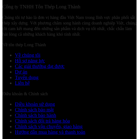
Công ty TNHH Tôn Thép Long Thành
Chúng tôi tự hào là đơn vị hàng đầu Việt Nam trong lĩnh vực phân phối sắt
thép xây dựng. Với phương châm song hành cùng doanh nghiệp Việt, chúng
tôi cam kết mang đến những sản phẩm và dịch vụ tốt nhất, chắc chắn làm
hài lòng cả những khách hàng khó tính nhất.
Về tôn thép Long Thành
Về chúng tôi
Hồ sơ năng lực
Các giải thưởng đạt được
Dự án
Tuyển dụng
Liên hệ
Điều khoản & Chính sách
Điều khoản sử dụng
Chính sách bảo mật
Chính sách bảo hành
Chính sách đổi trả hàng hóa
Chính sách vận chuyển, giao hàng
Hướng dẫn mua hàng và thanh toán