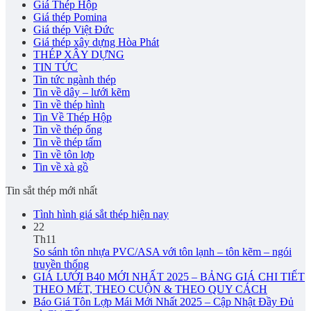
Giá Thép Hộp
Giá thép Pomina
Giá thép Việt Đức
Giá thép xây dựng Hòa Phát
THÉP XÂY DỰNG
TIN TỨC
Tin tức ngành thép
Tin về dây – lưới kẽm
Tin về thép hình
Tin Về Thép Hộp
Tin về thép ống
Tin về thép tấm
Tin về tôn lợp
Tin về xà gồ
Tin sắt thép mới nhất
Tình hình giá sắt thép hiện nay
22
Th11
So sánh tôn nhựa PVC/ASA với tôn lạnh – tôn kẽm – ngói
truyền thống
GIÁ LƯỚI B40 MỚI NHẤT 2025 – BẢNG GIÁ CHI TIẾT
THEO MÉT, THEO CUỘN & THEO QUY CÁCH
Báo Giá Tôn Lợp Mái Mới Nhất 2025 – Cập Nhật Đầy Đủ