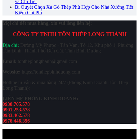
và Chi Tiết
Bí Quyết Chọn Xà Gồ Thép Phù Hợp Cho Nhà Xưởng Tiết
Kiệm Chi Phí
Mọi chi tiết mua hàng, xin vui lòng liên hệ:
CÔNG TY TNHH TÔN THÉP LONG THÀNH
Địa chỉ:
Đường Mỹ Phước - Tân Vạn, Tổ 12, Khu phố 1, Phường
Tân Định, Thành Phố Bến Cát, Tỉnh Bình Dương
Email:
tontheplongthanh@gmail.com
Website:
https://tonthepbinhduong.com
Hotline tư vấn & mua hàng 24/7 (Phòng Kinh Doanh Tôn Thép
Long Thành):
LIÊN HỆ PHÒNG KINH DOANH:
0938.705.578
0901.253.578
0933.462.578
0978.446.356