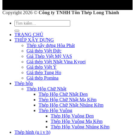
Copyright 2026 ©
Công ty TNHH Tôn Thép Long Thành
Tìm
kiếm:
TRANG CHỦ
THÉP XÂY DỰNG
Thép xây dựng Hòa Phát
Giá thép Việt Đức
Giá Thép Việt Mỹ VAS
Giá thép Việt Nhật Vina Kyoei
Giá thép Việt Ý
Giá thép Tung Ho
Giá thép Pomina
Thép hộp
Thép Hộp Chữ Nhật
Thép Hộp Chữ Nhật Đen
Thép Hộp Chữ Nhật Mạ Kẽm
Thép Hộp Chữ Nhật Nhúng Kẽm
Thép Hộp Vuông
Thép Hộp Vuông Đen
Thép Hộp Vuông Mạ Kẽm
Thép Hộp Vuông Nhúng Kẽm
Thép hình (u i v h)