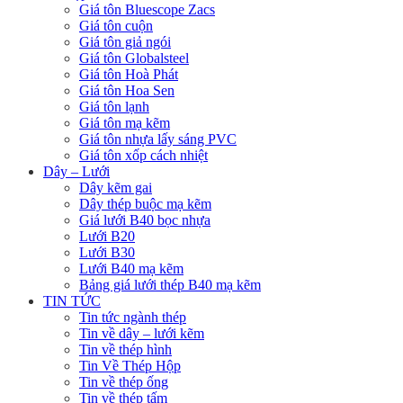
Giá tôn Bluescope Zacs
Giá tôn cuộn
Giá tôn giả ngói
Giá tôn Globalsteel
Giá tôn Hoà Phát
Giá tôn Hoa Sen
Giá tôn lạnh
Giá tôn mạ kẽm
Giá tôn nhựa lấy sáng PVC
Giá tôn xốp cách nhiệt
Dây – Lưới
Dây kẽm gai
Dây thép buộc mạ kẽm
Giá lưới B40 bọc nhựa
Lưới B20
Lưới B30
Lưới B40 mạ kẽm
Bảng giá lưới thép B40 mạ kẽm
TIN TỨC
Tin tức ngành thép
Tin về dây – lưới kẽm
Tin về thép hình
Tin Về Thép Hộp
Tin về thép ống
Tin về thép tấm