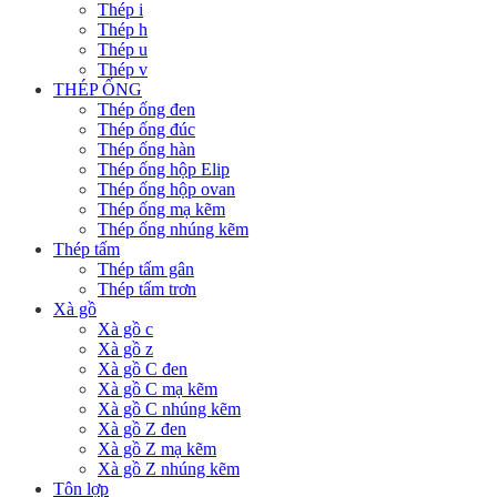
Thép i
Thép h
Thép u
Thép v
THÉP ỐNG
Thép ống đen
Thép ống đúc
Thép ống hàn
Thép ống hộp Elip
Thép ống hộp ovan
Thép ống mạ kẽm
Thép ống nhúng kẽm
Thép tấm
Thép tấm gân
Thép tấm trơn
Xà gồ
Xà gồ c
Xà gồ z
Xà gồ C đen
Xà gồ C mạ kẽm
Xà gồ C nhúng kẽm
Xà gồ Z đen
Xà gồ Z mạ kẽm
Xà gồ Z nhúng kẽm
Tôn lợp