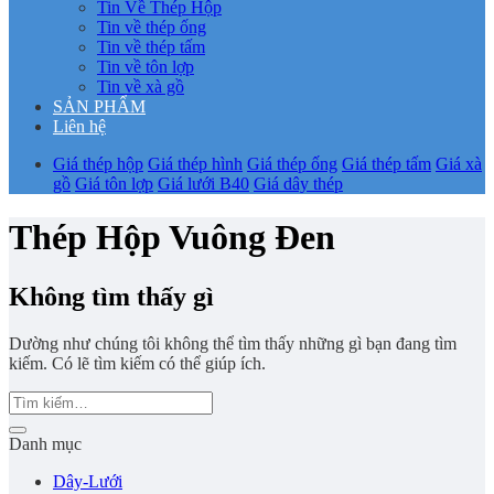
Tin Về Thép Hộp
Tin về thép ống
Tin về thép tấm
Tin về tôn lợp
Tin về xà gồ
SẢN PHẨM
Liên hệ
Giá thép hộp
Giá thép hình
Giá thép ống
Giá thép tấm
Giá xà
gồ
Giá tôn lợp
Giá lưới B40
Giá dây thép
Thép Hộp Vuông Đen
Không tìm thấy gì
Dường như chúng tôi không thể tìm thấy những gì bạn đang tìm
kiếm. Có lẽ tìm kiếm có thể giúp ích.
Danh mục
Dây-Lưới