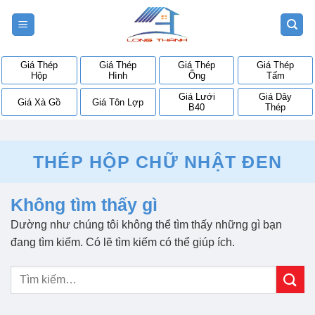
Bỏ
qua
nội
dung
Giá Thép
Giá Thép
Giá Thép
Giá Thép
Hộp
Hình
Ống
Tấm
Giá Lưới
Giá Dây
Giá Xà Gồ
Giá Tôn Lợp
B40
Thép
THÉP HỘP CHỮ NHẬT ĐEN
Không tìm thấy gì
Dường như chúng tôi không thể tìm thấy những gì bạn
đang tìm kiếm. Có lẽ tìm kiếm có thể giúp ích.