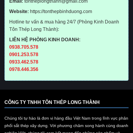
Email:
tontheplongthanh@gmail.com
Website:
https://tonthepbinhduong.com
Hotline tư vấn & mua hàng 24/7 (Phòng Kinh Doanh
Tôn Thép Long Thành):
LIÊN HỆ PHÒNG KINH DOANH:
0938.705.578
0901.253.578
0933.462.578
0978.446.356
CÔNG TY TNHH TÔN THÉP LONG THÀNH
Chúng tôi tự hào là đơn vị hàng đầu Việt Nam trong lĩnh vực phân
phối sắt thép xây dựng. Với phương châm song hành cùng doanh
nghiệp Việt, chúng tôi cam kết mang đến những sản phẩm và