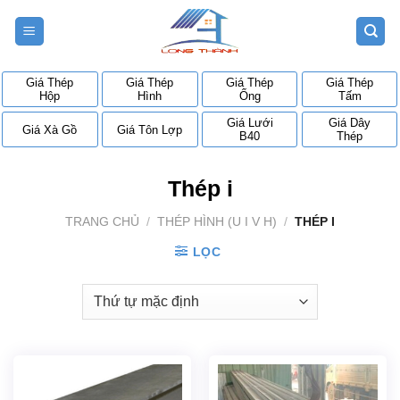
Bỏ
qua
nội
dung
Giá Thép
Giá Thép
Giá Thép
Giá Thép
Hộp
Hình
Ống
Tấm
Giá Lưới
Giá Dây
Giá Xà Gồ
Giá Tôn Lợp
B40
Thép
Thép i
TRANG CHỦ
/
THÉP HÌNH (U I V H)
/
THÉP I
LỌC