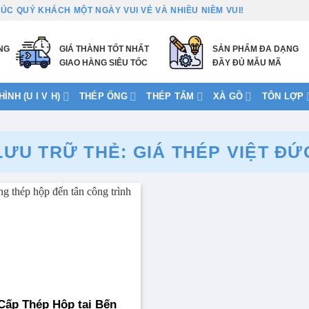
ÚC QUÝ KHÁCH MỘT NGÀY VUI VẺ VÀ NHIỀU NIỀM VUI!
NG
GIÁ THÀNH TỐT NHẤT
SẢN PHẨM ĐA DẠNG
GIAO HÀNG SIÊU TỐC
ĐẦY ĐỦ MẪU MÃ
ÌNH (U I V H)
THÉP ỐNG
THÉP TẤM
XÀ GỒ
TÔN LỢP
LƯU TRỮ THẺ:
GIÁ THÉP VIỆT ĐỨ
Cấp Thép Hộp tại Bến