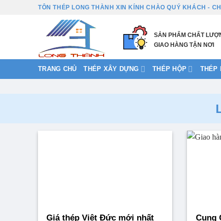
Bỏ
TÔN THÉP LONG THÀNH XIN KÍNH CHÀO QUÝ KHÁCH - CH
qua
nội
SẢN PHẨM CHẤT LƯỢ
dung
GIAO HÀNG TẬN NƠI
TRANG CHỦ
THÉP XÂY DỰNG
THÉP HỘP
THÉP H
Giá thép Việt Đức mới nhất
Cung 