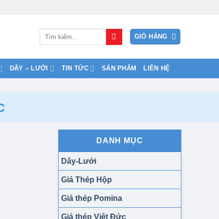
Tìm
GIỎ HÀNG
kiếm:
DÂY – LƯỚI
TIN TỨC
SẢN PHẨM
LIÊN HỆ
C
DANH MỤC
Dây-Lưới
Giá Thép Hộp
Giá thép Pomina
Giá thép Việt Đức