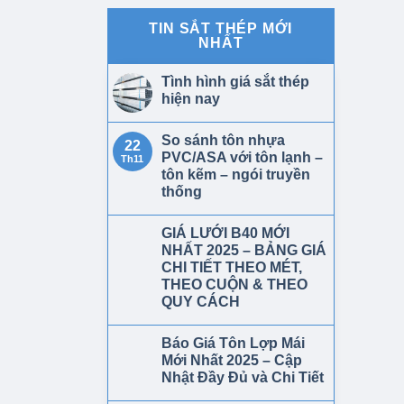
TIN SẮT THÉP MỚI
NHẤT
Tình hình giá sắt thép
hiện nay
So sánh tôn nhựa
22
PVC/ASA với tôn lạnh –
Th11
tôn kẽm – ngói truyền
thống
GIÁ LƯỚI B40 MỚI
NHẤT 2025 – BẢNG GIÁ
CHI TIẾT THEO MÉT,
THEO CUỘN & THEO
QUY CÁCH
Báo Giá Tôn Lợp Mái
Mới Nhất 2025 – Cập
Nhật Đầy Đủ và Chi Tiết