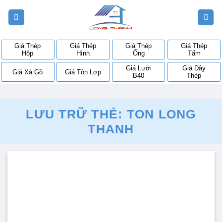
Bỏ
qua
nội
dung
Giá Thép
Giá Thép
Giá Thép
Giá Thép
Hộp
Hình
Ống
Tấm
Giá Lưới
Giá Dây
Giá Xà Gồ
Giá Tôn Lợp
B40
Thép
LƯU TRỮ THẺ:
TON LONG
THANH