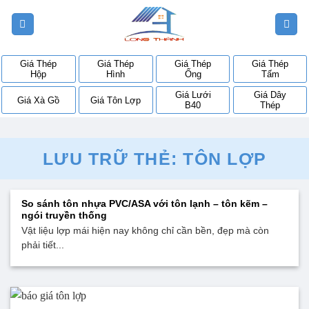
Bỏ
qua
nội
dung
Giá Thép
Giá Thép
Giá Thép
Giá Thép
Hộp
Hình
Ống
Tấm
Giá Lưới
Giá Dây
Giá Xà Gồ
Giá Tôn Lợp
B40
Thép
LƯU TRỮ THẺ:
TÔN LỢP
So sánh tôn nhựa PVC/ASA với tôn lạnh – tôn kẽm –
ngói truyền thống
Vật liệu lợp mái hiện nay không chỉ cần bền, đẹp mà còn
phải tiết...