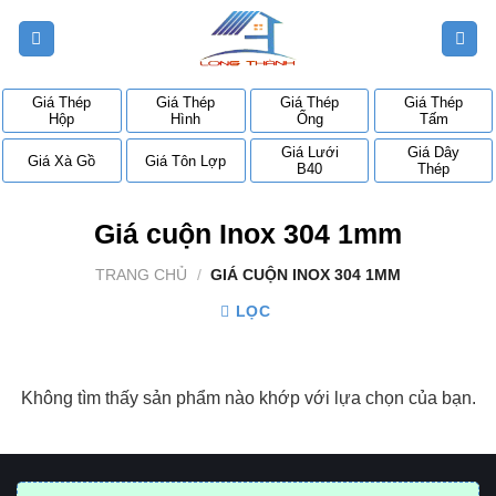
Bỏ
qua
nội
dung
Giá Thép
Giá Thép
Giá Thép
Giá Thép
Hộp
Hình
Ống
Tấm
Giá Lưới
Giá Dây
Giá Xà Gồ
Giá Tôn Lợp
B40
Thép
Giá cuộn Inox 304 1mm
TRANG CHỦ
/
GIÁ CUỘN INOX 304 1MM
LỌC
Không tìm thấy sản phẩm nào khớp với lựa chọn của bạn.