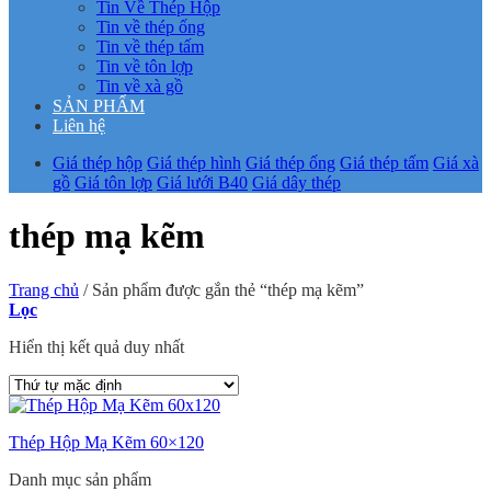
Tin Về Thép Hộp
Tin về thép ống
Tin về thép tấm
Tin về tôn lợp
Tin về xà gồ
SẢN PHẨM
Liên hệ
Giá thép hộp
Giá thép hình
Giá thép ống
Giá thép tấm
Giá xà
gồ
Giá tôn lợp
Giá lưới B40
Giá dây thép
thép mạ kẽm
Trang chủ
/
Sản phẩm được gắn thẻ “thép mạ kẽm”
Lọc
Hiển thị kết quả duy nhất
Thép Hộp Mạ Kẽm 60×120
Danh mục sản phẩm