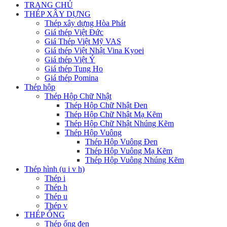
TRANG CHỦ
THÉP XÂY DỰNG
Thép xây dựng Hòa Phát
Giá thép Việt Đức
Giá Thép Việt Mỹ VAS
Giá thép Việt Nhật Vina Kyoei
Giá thép Việt Ý
Giá thép Tung Ho
Giá thép Pomina
Thép hộp
Thép Hộp Chữ Nhật
Thép Hộp Chữ Nhật Đen
Thép Hộp Chữ Nhật Mạ Kẽm
Thép Hộp Chữ Nhật Nhúng Kẽm
Thép Hộp Vuông
Thép Hộp Vuông Đen
Thép Hộp Vuông Mạ Kẽm
Thép Hộp Vuông Nhúng Kẽm
Thép hình (u i v h)
Thép i
Thép h
Thép u
Thép v
THÉP ỐNG
Thép ống đen