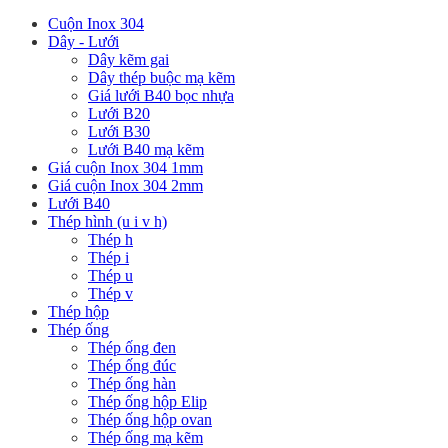
Cuộn Inox 304
Dây - Lưới
Dây kẽm gai
Dây thép buộc mạ kẽm
Giá lưới B40 bọc nhựa
Lưới B20
Lưới B30
Lưới B40 mạ kẽm
Giá cuộn Inox 304 1mm
Giá cuộn Inox 304 2mm
Lưới B40
Thép hình (u i v h)
Thép h
Thép i
Thép u
Thép v
Thép hộp
Thép ống
Thép ống đen
Thép ống đúc
Thép ống hàn
Thép ống hộp Elip
Thép ống hộp ovan
Thép ống mạ kẽm