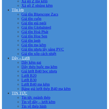
Xà gồ Z mạ kẽm
Xà gồ Z nhúng kẽm
Tôn lợp
Giá tôn Bluescope Zacs
Giá tôn cuộn
Giá tôn giả ngói
Giá tôn Globalsteel
Giá tôn Hoà Phát
Giá tôn Hoa Sen
Giá tôn lạnh
Giá tôn mạ kẽm
Giá tôn nhựa lấy sáng PVC
Giá tôn xốp cách nhiệt
Dây – Lưới
Dây kẽm gai
Dây thép buộc mạ kẽm
Giá lưới B40 bọc nhựa
Lưới B20
Lưới B30
Lưới B40 mạ kẽm
Bảng giá lưới thép B40 mạ kẽm
TIN TỨC
Tin tức ngành thép
Tin về dây – lưới kẽm
Tin về thép hình