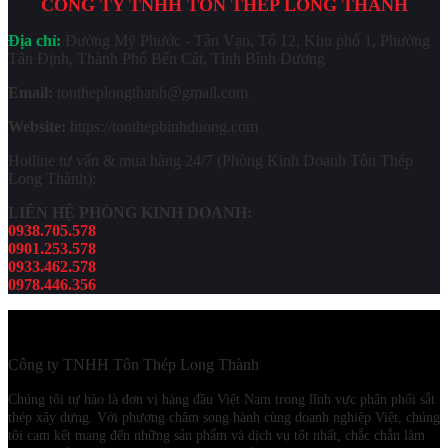
CÔNG TY TNHH TÔN THÉP LONG THÀNH
Địa chỉ:
Đường Mỹ Phước - Tân Vạn, Tổ 12, Khu phố 1, Phường
Tân Định, Thành Phố Bến Cát, Tỉnh Bình Dương
Email:
tontheplongthanh@gmail.com
Website:
https://tonthepbinhduong.com
Hotline tư vấn & mua hàng 24/7 (Phòng Kinh Doanh Tôn Thép
Long Thành):
LIÊN HỆ PHÒNG KINH DOANH:
0938.705.578
0901.253.578
0933.462.578
0978.446.356
Công ty TNHH Tôn Thép Long Thành
Chúng tôi tự hào là đơn vị hàng đầu Việt Nam trong lĩnh vực phân phối sắt
thép xây dựng. Với phương châm song hành cùng doanh nghiệp Việt, chúng
tôi cam kết mang đến những sản phẩm và dịch vụ tốt nhất, chắc chắn làm