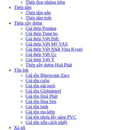
Thép ống nhúng kẽm
Thép tấm
Thép tấm gân
Thép tấm trơn
Thép xây dựng
Giá thép Pomina
Giá thép Tung ho
Giá thép Việt Đức
Giá thép Việt Mỹ VAS
Giá thép Việt Nhật Vina Kyoei
Giá thép Việt Úc
Giá thép Việt Ý
Thép xây dựng Hoà Phát
Tôn lợp
Giá tôn Bluescope Zacs
Giá tôn cuộn
Giá tôn giả ngói
Giá tôn Globalsteel
Giá tôn Hoà Phát
Giá tôn Hoa Sen
Giá tôn lạnh
Giá tôn mạ kẽm
Giá tôn nhựa lấy sáng PVC
Giá tôn xốp cách nhiệt
Xà gồ