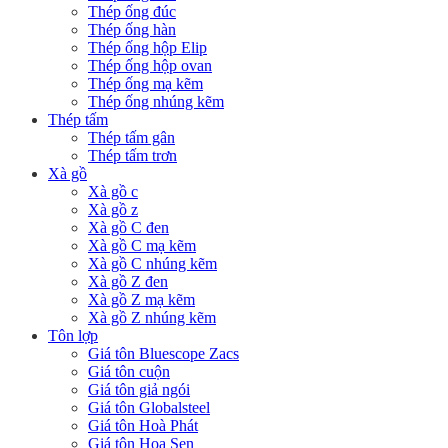
Thép ống đúc
Thép ống hàn
Thép ống hộp Elip
Thép ống hộp ovan
Thép ống mạ kẽm
Thép ống nhúng kẽm
Thép tấm
Thép tấm gân
Thép tấm trơn
Xà gồ
Xà gồ c
Xà gồ z
Xà gồ C đen
Xà gồ C mạ kẽm
Xà gồ C nhúng kẽm
Xà gồ Z đen
Xà gồ Z mạ kẽm
Xà gồ Z nhúng kẽm
Tôn lợp
Giá tôn Bluescope Zacs
Giá tôn cuộn
Giá tôn giả ngói
Giá tôn Globalsteel
Giá tôn Hoà Phát
Giá tôn Hoa Sen