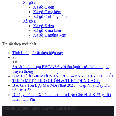
Xà gồ c
Xà gồ C đen
Xà gồ C mạ kẽm
Xà gồ C nhúng kẽm
Xà gồ z
Xà gồ Z đen
Xà gồ Z mạ kẽm
Xà gồ Z nhúng kẽm
Tin sắt thép mới nhất
Tình hình giá sắt thép hiện nay
22
Th11
So sánh tôn nhựa PVC/ASA với tôn lạnh – tôn kẽm – ngói
truyền thống
GIÁ LƯỚI B40 MỚI NHẤT 2025 – BẢNG GIÁ CHI TIẾT
THEO MÉT, THEO CUỘN & THEO QUY CÁCH
Báo Giá Tôn Lợp Mái Mới Nhất 2025 – Cập Nhật Đầy Đủ
và Chi Tiết
Bí Quyết Chọn Xà Gồ Thép Phù Hợp Cho Nhà Xưởng Tiết
Kiệm Chi Phí
Mọi chi tiết mua hàng, xin vui lòng liên hệ: