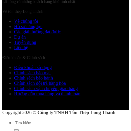
hài lòng cả những khách hàng khó tính nhất.
Về tôn thép Long Thành
Về chúng tôi
Hồ sơ năng lực
Các giải thưởng đạt được
Dự án
Tuyển dụng
Liên hệ
Điều khoản & Chính sách
Điều khoản sử dụng
Chính sách bảo mật
Chính sách bảo hành
Chính sách đổi trả hàng hóa
Chính sách vận chuyển, giao hàng
Hướng dẫn mua hàng và thanh toán
Copyright 2026 ©
Công ty TNHH Tôn Thép Long Thành
Tìm
kiếm: