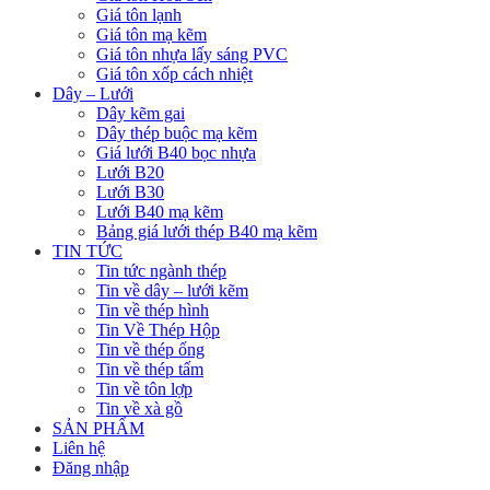
Giá tôn lạnh
Giá tôn mạ kẽm
Giá tôn nhựa lấy sáng PVC
Giá tôn xốp cách nhiệt
Dây – Lưới
Dây kẽm gai
Dây thép buộc mạ kẽm
Giá lưới B40 bọc nhựa
Lưới B20
Lưới B30
Lưới B40 mạ kẽm
Bảng giá lưới thép B40 mạ kẽm
TIN TỨC
Tin tức ngành thép
Tin về dây – lưới kẽm
Tin về thép hình
Tin Về Thép Hộp
Tin về thép ống
Tin về thép tấm
Tin về tôn lợp
Tin về xà gồ
SẢN PHẨM
Liên hệ
Đăng nhập