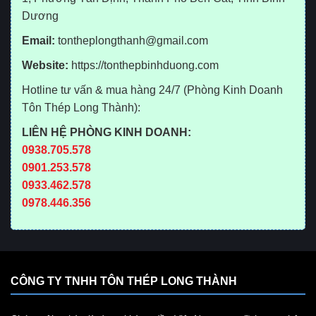
Dương
Email:
tontheplongthanh@gmail.com
Website:
https://tonthepbinhduong.com
Hotline tư vấn & mua hàng 24/7 (Phòng Kinh Doanh
Tôn Thép Long Thành):
LIÊN HỆ PHÒNG KINH DOANH:
0938.705.578
0901.253.578
0933.462.578
0978.446.356
CÔNG TY TNHH TÔN THÉP LONG THÀNH