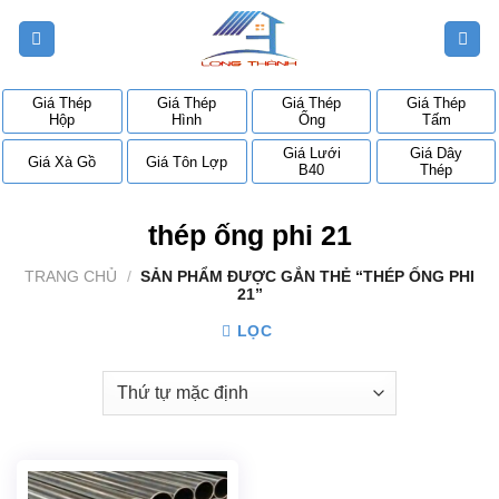
Bỏ
qua
nội
dung
Giá Thép
Giá Thép
Giá Thép
Giá Thép
Hộp
Hình
Ống
Tấm
Giá Lưới
Giá Dây
Giá Xà Gồ
Giá Tôn Lợp
B40
Thép
thép ống phi 21
TRANG CHỦ
/
SẢN PHẨM ĐƯỢC GẮN THẺ “THÉP ỐNG PHI
21”
LỌC