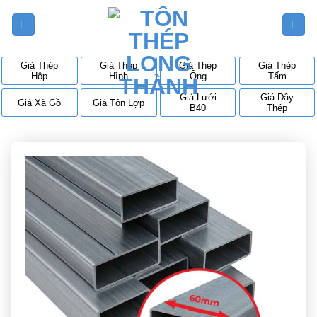
Bỏ
qua
nội
dung
Giá Thép
Giá Thép
Giá Thép
Giá Thép
Hộp
Hình
Ống
Tấm
Giá Lưới
Giá Dây
Giá Xà Gồ
Giá Tôn Lợp
B40
Thép