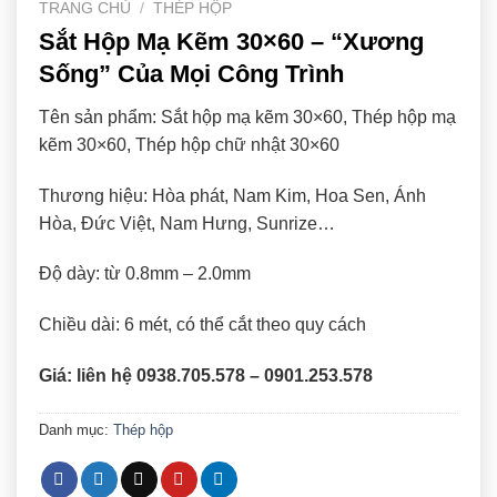
TRANG CHỦ
/
THÉP HỘP
Sắt Hộp Mạ Kẽm 30×60 – “Xương
Sống” Của Mọi Công Trình
Tên sản phẩm: Sắt hộp mạ kẽm 30×60, Thép hộp mạ
kẽm 30×60, Thép hộp chữ nhật 30×60
Thương hiệu: Hòa phát, Nam Kim, Hoa Sen, Ánh
Hòa, Đức Việt, Nam Hưng, Sunrize…
Độ dày: từ 0.8mm – 2.0mm
Chiều dài: 6 mét, có thể cắt theo quy cách
Giá: liên hệ 0938.705.578 – 0901.253.578
Danh mục:
Thép hộp