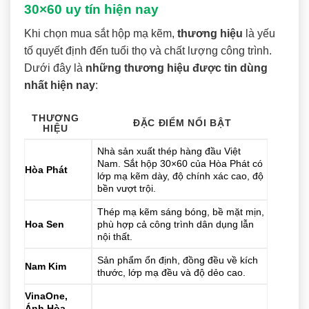
30×60 uy tín hiện nay
Khi chọn mua sắt hộp mạ kẽm,
thương hiệu
là yếu
tố quyết định đến tuổi thọ và chất lượng công trình.
Dưới đây là
những thương hiệu được tin dùng
nhất hiện nay
:
THƯƠNG
ĐẶC ĐIỂM NỔI BẬT
HIỆU
Nhà sản xuất thép hàng đầu Việt
Nam. Sắt hộp 30×60 của Hòa Phát có
Hòa Phát
lớp mạ kẽm dày, độ chính xác cao, độ
bền vượt trội.
Thép mạ kẽm sáng bóng, bề mặt mịn,
Hoa Sen
phù hợp cả công trình dân dụng lẫn
nội thất.
Sản phẩm ổn định, đồng đều về kích
Nam Kim
thước, lớp mạ đều và độ dẻo cao.
VinaOne,
Ánh Hòa,