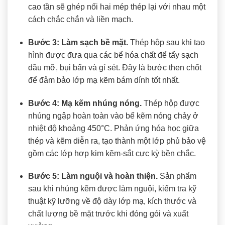
cao tần sẽ ghép nối hai mép thép lại với nhau một
cách chắc chắn và liền mạch.
Bước 3: Làm sạch bề mặt.
Thép hộp sau khi tạo
hình được đưa qua các bể hóa chất để tẩy sạch
dầu mỡ, bụi bẩn và gỉ sét. Đây là bước then chốt
để đảm bảo lớp mạ kẽm bám dính tốt nhất.
Bước 4: Mạ kẽm nhúng nóng.
Thép hộp được
nhúng ngập hoàn toàn vào bể kẽm nóng chảy ở
nhiệt độ khoảng 450°C. Phản ứng hóa học giữa
thép và kẽm diễn ra, tạo thành một lớp phủ bảo vệ
gồm các lớp hợp kim kẽm-sắt cực kỳ bền chắc.
Bước 5: Làm nguội và hoàn thiện.
Sản phẩm
sau khi nhúng kẽm được làm nguội, kiểm tra kỹ
thuật kỹ lưỡng về độ dày lớp mạ, kích thước và
chất lượng bề mặt trước khi đóng gói và xuất