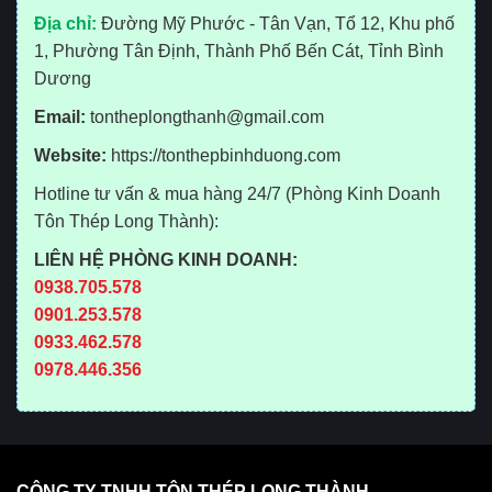
Địa chỉ:
Đường Mỹ Phước - Tân Vạn, Tổ 12, Khu phố
1, Phường Tân Định, Thành Phố Bến Cát, Tỉnh Bình
Dương
Email:
tontheplongthanh@gmail.com
Website:
https://tonthepbinhduong.com
Hotline tư vấn & mua hàng 24/7 (Phòng Kinh Doanh
Tôn Thép Long Thành):
LIÊN HỆ PHÒNG KINH DOANH:
0938.705.578
0901.253.578
0933.462.578
0978.446.356
CÔNG TY TNHH TÔN THÉP LONG THÀNH