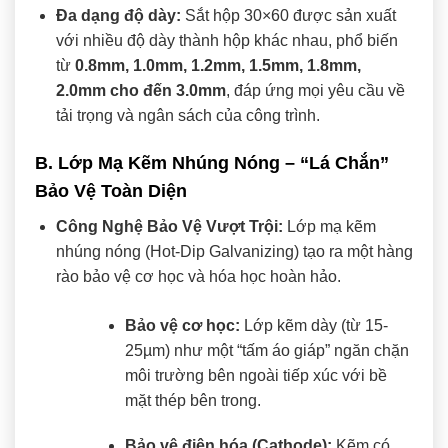
Đa dạng độ dày:
Sắt hộp 30×60 được sản xuất
với nhiều độ dày thành hộp khác nhau, phổ biến
từ
0.8mm, 1.0mm, 1.2mm, 1.5mm, 1.8mm,
2.0mm cho đến 3.0mm
, đáp ứng mọi yêu cầu về
tải trọng và ngân sách của công trình.
B. Lớp Mạ Kẽm Nhúng Nóng – “Lá Chắn”
Bảo Vệ Toàn Diện
Công Nghệ Bảo Vệ Vượt Trội:
Lớp mạ kẽm
nhúng nóng (Hot-Dip Galvanizing) tạo ra một hàng
rào bảo vệ cơ học và hóa học hoàn hảo.
Bảo vệ cơ học:
Lớp kẽm dày (từ 15-
25µm) như một “tấm áo giáp” ngăn chặn
môi trường bên ngoài tiếp xúc với bề
mặt thép bên trong.
Bảo vệ điện hóa (Cathode):
Kẽm có