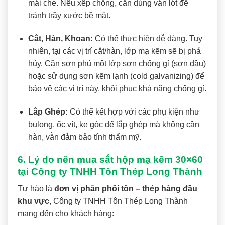
mái che. Nếu xếp chồng, cần dùng ván lót để
tránh trầy xước bề mặt.
Cắt, Hàn, Khoan:
Có thể thực hiện dễ dàng. Tuy
nhiên, tại các vị trí cắt/hàn, lớp mạ kẽm sẽ bị phá
hủy. Cần sơn phủ một lớp sơn chống gỉ (sơn dầu)
hoặc sử dụng sơn kẽm lạnh (cold galvanizing) để
bảo vệ các vị trí này, khôi phục khả năng chống gỉ.
Lắp Ghép:
Có thể kết hợp với các phụ kiện như
bulong, ốc vít, ke góc để lắp ghép mà không cần
hàn, vẫn đảm bảo tính thẩm mỹ.
6. Lý do nên mua sắt hộp mạ kẽm 30×60
tại Công ty TNHH Tôn Thép Long Thành
Tự hào là
đơn vị phân phối tôn – thép hàng đầu
khu vực
, Công ty TNHH Tôn Thép Long Thành
mang đến cho khách hàng: