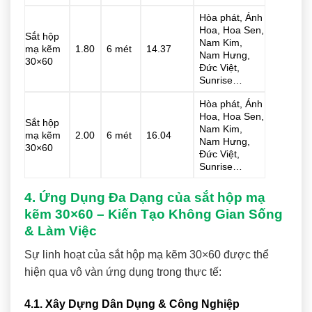
Hòa phát, Ánh
Hoa, Hoa Sen,
Sắt hộp
Nam Kim,
mạ kẽm
1.80
6 mét
14.37
Nam Hưng,
30×60
Đức Việt,
Sunrise…
Hòa phát, Ánh
Hoa, Hoa Sen,
Sắt hộp
Nam Kim,
mạ kẽm
2.00
6 mét
16.04
Nam Hưng,
30×60
Đức Việt,
Sunrise…
4. Ứng Dụng Đa Dạng của sắt hộp mạ
kẽm 30×60 – Kiến Tạo Không Gian Sống
& Làm Việc
Sự linh hoạt của sắt hộp mạ kẽm 30×60 được thể
hiện qua vô vàn ứng dụng trong thực tế:
4.1. Xây Dựng Dân Dụng & Công Nghiệp