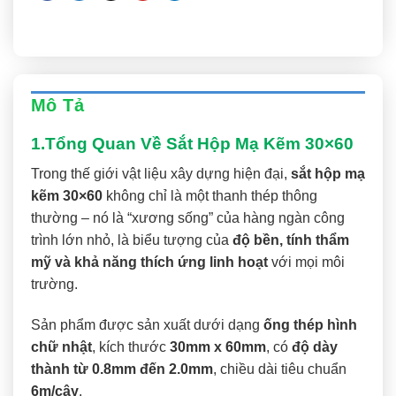
Mô Tả
Đán
1.Tổng Quan Về Sắt Hộp Mạ Kẽm 30×60
Trong thế giới vật liệu xây dựng hiện đại,
sắt hộp mạ
kẽm 30×60
không chỉ là một thanh thép thông
thường – nó là “xương sống” của hàng ngàn công
trình lớn nhỏ, là biểu tượng của
độ bền, tính thẩm
mỹ và khả năng thích ứng linh hoạt
với mọi môi
trường.
Sản phẩm được sản xuất dưới dạng
ống thép hình
chữ nhật
, kích thước
30mm x 60mm
, có
độ dày
thành từ 0.8mm đến 2.0mm
, chiều dài tiêu chuẩn
6m/cây
.