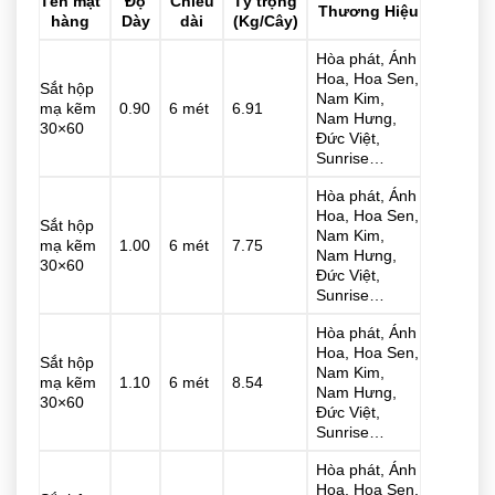
Tên mặt
Độ
Chiều
Tỷ trọng
Thương Hiệu
hàng
Dày
dài
(Kg/Cây)
Hòa phát, Ánh
Hoa, Hoa Sen,
Sắt hộp
Nam Kim,
mạ kẽm
0.90
6 mét
6.91
Nam Hưng,
30×60
Đức Việt,
Sunrise…
Hòa phát, Ánh
Hoa, Hoa Sen,
Sắt hộp
Nam Kim,
mạ kẽm
1.00
6 mét
7.75
Nam Hưng,
30×60
Đức Việt,
Sunrise…
Hòa phát, Ánh
Hoa, Hoa Sen,
Sắt hộp
Nam Kim,
mạ kẽm
1.10
6 mét
8.54
Nam Hưng,
30×60
Đức Việt,
Sunrise…
Hòa phát, Ánh
Hoa, Hoa Sen,