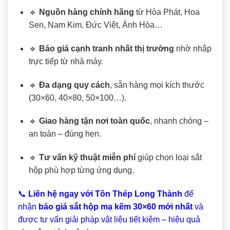
🔹
Nguồn hàng chính hãng
từ Hòa Phát, Hoa
Sen, Nam Kim, Đức Việt, Ánh Hòa…
🔹
Báo giá cạnh tranh nhất thị trường
nhờ nhập
trực tiếp từ nhà máy.
🔹
Đa dạng quy cách
, sẵn hàng mọi kích thước
(30×60, 40×80, 50×100…).
🔹
Giao hàng tận nơi toàn quốc
, nhanh chóng –
an toàn – đúng hẹn.
🔹
Tư vấn kỹ thuật miễn phí
giúp chọn loại sắt
hộp phù hợp từng ứng dụng.
📞
Liên hệ ngay với Tôn Thép Long Thành
để
nhận
báo giá sắt hộp mạ kẽm 30×60 mới nhất
và
được tư vấn giải pháp vật liệu tiết kiệm – hiệu quả